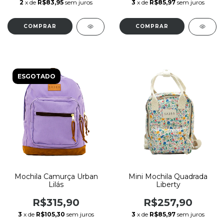
2
x de
R$83,95
sem juros
3
x de
R$85,97
sem juros
ESGOTADO
Mochila Camurça Urban
Mini Mochila Quadrada
Lilás
Liberty
R$315,90
R$257,90
3
x de
R$105,30
sem juros
3
x de
R$85,97
sem juros