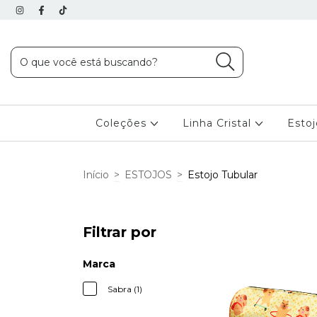
Coleções
Linha Cristal
Esto
Início
>
ESTOJOS
>
Estojo Tubular
Filtrar por
Marca
Sabra (1)