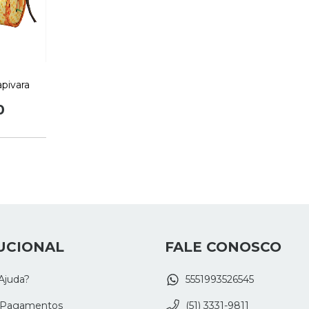
apivara
0
UCIONAL
FALE CONOSCO
Ajuda?
5551993526545
 Pagamentos
(51) 3331-9811